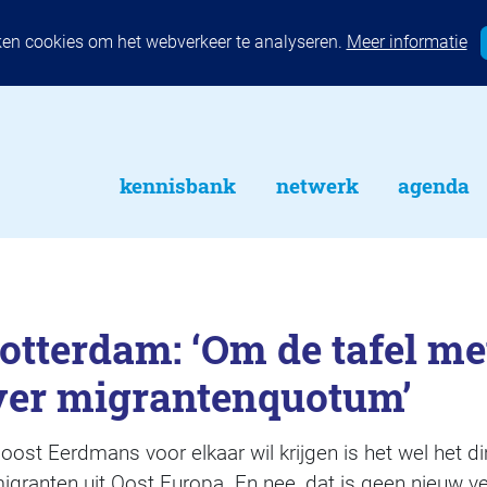
ken cookies om het webverkeer te analyseren.
Meer informatie
kennisbank
netwerk
agenda
otterdam: ‘Om de tafel me
ver migrantenquotum’
 Joost Eerdmans voor elkaar wil krijgen is het wel het
granten uit Oost Europa. En nee, dat is geen nieuw verh