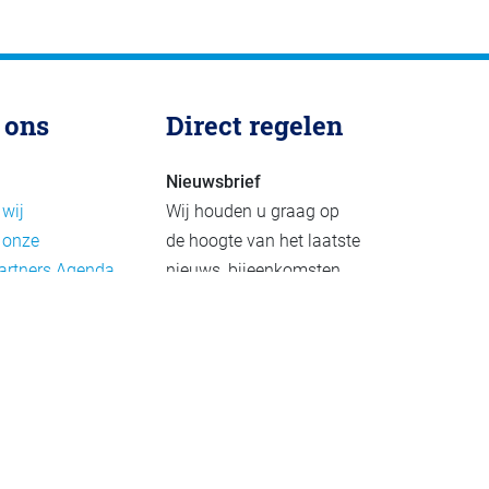
 ons
Direct regelen
Nieuwsbrief
 wij
Wij houden u graag op
 onze
de hoogte van het laatste
artners
Agenda
nieuws, bijeenkomsten
rief
en publicaties. De
eleid
nieuwsbrief verschijnt 4-
beleid
6 keer per jaar.
mer
Aanmelden