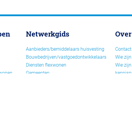
pen
Netwerkgids
Over
Aanbieders/bemiddelaars huisvesting
Contact
Bouwbedrijven/vastgoedontwikkelaars
Wie zijn
Diensten flexwonen
Wie zijn
xwonen
Gemeenten
kennisp
Informatiepunten EU-
Nieuwsb
arbeidsmigranten
Cookieb
Installaties, inrichting en inventaris
Privacy
Juridische dienstverlening
Disclai
Keurmerken en certificering
Landelijke spelers
Nieuwe woonconcepten