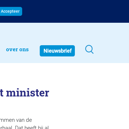
Accepteer
over ons
Nieuwsbrief
t minister
 dimmen van de
aal. Dat heeft hij al