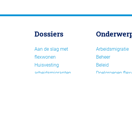
Dossiers
Onderwer
Aan de slag met
Arbeidsmigratie
flexwonen
Beheer
Huisvesting
Beleid
arbeidsmigranten
Doelgroepen fle
Huisvesting zoeken
Draagvlak en
Versnelling woningbouw
communicatie
Woonvormen bij
Facts en figures
flexwonen
Financiering en
exploitatie
Gemengd wonen
Handhaving