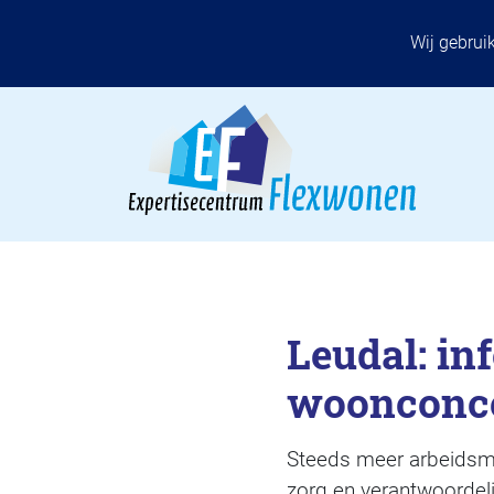
Wij gebrui
Leudal: in
woonconce
Steeds meer arbeidsmig
zorg en verantwoordeli