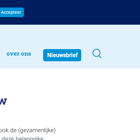
Accepteer
over ons
Nieuwsbrief
uw
 ook de (gezamenlijke)
 deze belangrijke