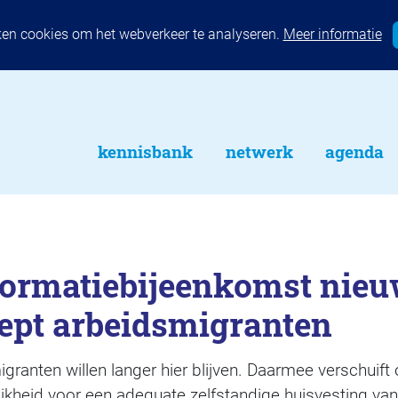
ken cookies om het webverkeer te analyseren.
Meer informatie
kennisbank
netwerk
agenda
formatiebijeenkomst nie
pt arbeidsmigranten
ranten willen langer hier blijven. Daarmee verschuift
jkheid voor een adequate zelfstandige huisvesting van