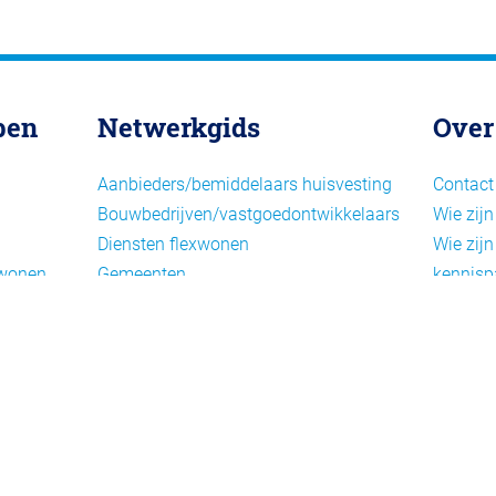
pen
Netwerkgids
Over
Aanbieders/bemiddelaars huisvesting
Contact
Bouwbedrijven/vastgoedontwikkelaars
Wie zijn
Diensten flexwonen
Wie zijn
xwonen
Gemeenten
kennisp
Informatiepunten EU-
Nieuwsb
arbeidsmigranten
Cookieb
Installaties, inrichting en inventaris
Privacy
Juridische dienstverlening
Disclai
Keurmerken en certificering
Landelijke spelers
Nieuwe woonconcepten