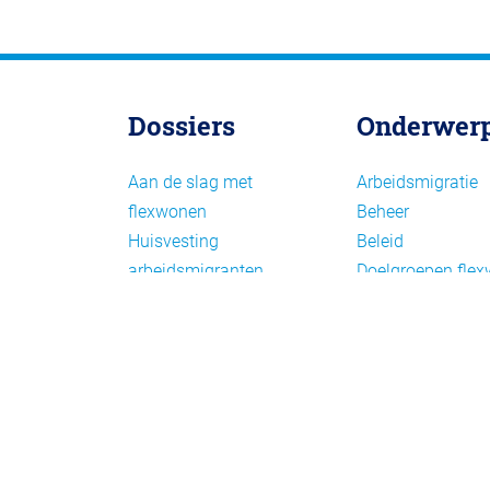
Dossiers
Onderwer
Aan de slag met
Arbeidsmigratie
flexwonen
Beheer
Huisvesting
Beleid
arbeidsmigranten
Doelgroepen fle
Huisvesting zoeken
Draagvlak en
Versnelling woningbouw
communicatie
Woonvormen bij
Facts en figures
flexwonen
Financiering en
exploitatie
Gemengd wonen
Handhaving