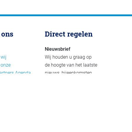
 ons
Direct regelen
Nieuwsbrief
 wij
Wij houden u graag op
 onze
de hoogte van het laatste
artners
Agenda
nieuws, bijeenkomsten
rief
en publicaties. De
eleid
nieuwsbrief verschijnt 4-
beleid
6 keer per jaar.
mer
Aanmelden