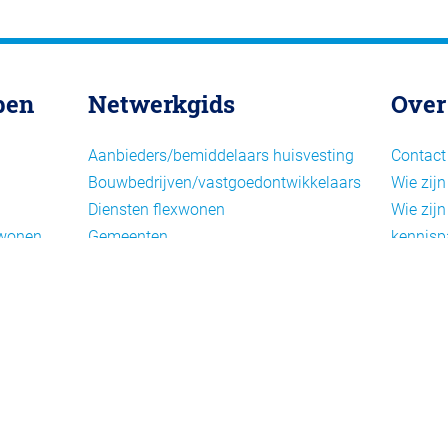
pen
Netwerkgids
Over
Aanbieders/bemiddelaars huisvesting
Contact
Bouwbedrijven/vastgoedontwikkelaars
Wie zijn
Diensten flexwonen
Wie zijn
xwonen
Gemeenten
kennisp
Informatiepunten EU-
Nieuwsb
arbeidsmigranten
Cookieb
Installaties, inrichting en inventaris
Privacy
Juridische dienstverlening
Disclai
Keurmerken en certificering
Landelijke spelers
Nieuwe woonconcepten