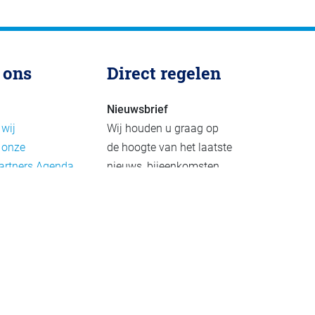
 ons
Direct regelen
Nieuwsbrief
 wij
Wij houden u graag op
 onze
de hoogte van het laatste
artners
Agenda
nieuws, bijeenkomsten
rief
en publicaties. De
eleid
nieuwsbrief verschijnt 4-
beleid
6 keer per jaar.
mer
Aanmelden
Praktijkvoorbeelden