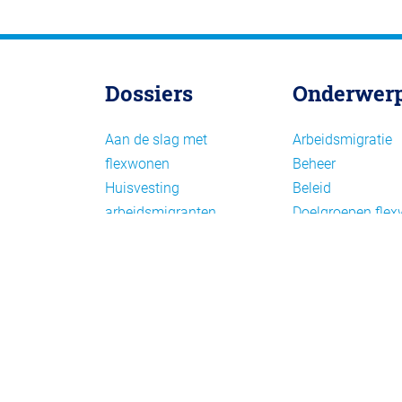
Dossiers
Onderwer
Aan de slag met
Arbeidsmigratie
flexwonen
Beheer
Huisvesting
Beleid
arbeidsmigranten
Doelgroepen fle
Huisvesting zoeken
Draagvlak en
Versnelling woningbouw
communicatie
Woonvormen bij
Facts en figures
flexwonen
Financiering en
exploitatie
Gemengd wonen
Handhaving