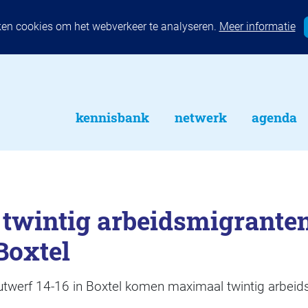
ken cookies om het webverkeer te analyseren.
Meer informatie
kennisbank
netwerk
agenda
twintig arbeidsmigranten
Boxtel
utwerf 14-16 in Boxtel komen maximaal twintig arbeid