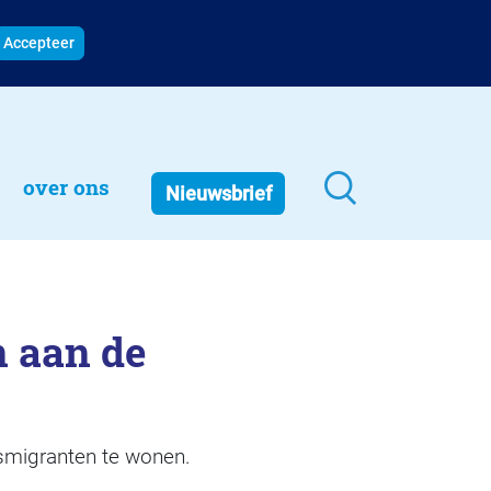
Accepteer
over ons
Nieuwsbrief
 aan de
smigranten te wonen.