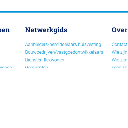
pen
Netwerkgids
Over
Aanbieders/bemiddelaars huisvesting
Contact
Bouwbedrijven/vastgoedontwikkelaars
Wie zijn
Diensten flexwonen
Wie zijn
xwonen
Gemeenten
kennisp
Informatiepunten EU-
Nieuwsb
arbeidsmigranten
Cookieb
Installaties, inrichting en inventaris
Privacy
Juridische dienstverlening
Disclai
Keurmerken en certificering
Landelijke spelers
Nieuwe woonconcepten