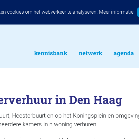
ken cookies om het webverkeer te analyseren.
Meer informatie
kennisbank
netwerk
agenda
rverhuur in Den Haag
buurt, Heesterbuurt en op het Koningsplein en omgevi
eerdere kamers in n woning verhuren.