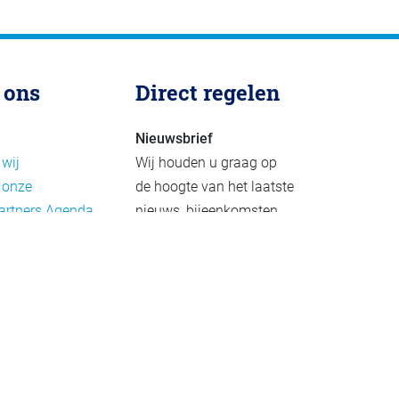
 ons
Direct regelen
Nieuwsbrief
 wij
Wij houden u graag op
 onze
de hoogte van het laatste
artners
Agenda
nieuws, bijeenkomsten
rief
en publicaties. De
eleid
nieuwsbrief verschijnt 4-
beleid
6 keer per jaar.
mer
Aanmelden
Praktijkvoorbeelden