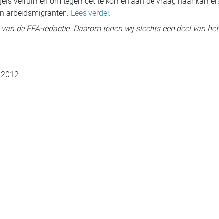
egels verruimen om tegemoet te komen aan de vraag naar kamers
en arbeidsmigranten.
Lees verder.
ig van de EFA-redactie. Daarom tonen wij slechts een deel van het 
l 2012