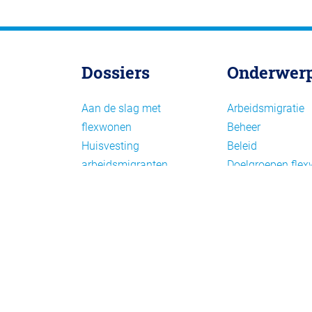
Dossiers
Onderwer
Aan de slag met
Arbeidsmigratie
flexwonen
Beheer
Huisvesting
Beleid
arbeidsmigranten
Doelgroepen fle
Huisvesting zoeken
Draagvlak en
Versnelling woningbouw
communicatie
Woonvormen bij
Facts en figures
flexwonen
Financiering en
exploitatie
Gemengd wonen
Handhaving