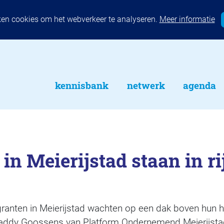
ken cookies om het webverkeer te analyseren.
Meer informatie
kennisbank
netwerk
agenda
in Meierijstad staan in ri
anten in Meierijstad wachten op een dak boven hun ho
 Maddy Goossens van Platform Ondernemend Meierijsta