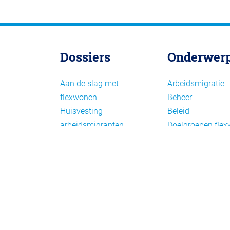
Dossiers
Onderwer
Aan de slag met
Arbeidsmigratie
flexwonen
Beheer
Huisvesting
Beleid
arbeidsmigranten
Doelgroepen fle
Huisvesting zoeken
Draagvlak en
Versnelling woningbouw
communicatie
Woonvormen bij
Facts en figures
flexwonen
Financiering en
exploitatie
Gemengd wonen
Handhaving