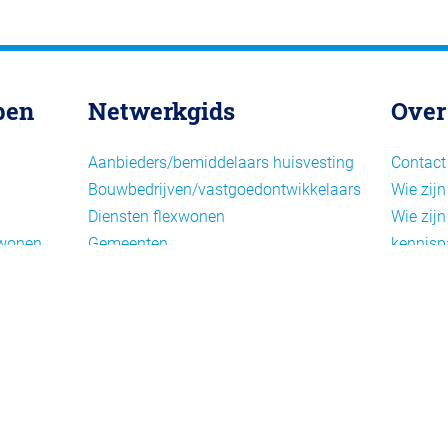
pen
Netwerkgids
Over
Aanbieders/bemiddelaars huisvesting
Contact
Bouwbedrijven/vastgoedontwikkelaars
Wie zijn
Diensten flexwonen
Wie zijn
xwonen
Gemeenten
kennisp
Informatiepunten EU-
Nieuwsb
arbeidsmigranten
Cookieb
Installaties, inrichting en inventaris
Privacy
Juridische dienstverlening
Disclai
Keurmerken en certificering
Landelijke spelers
Nieuwe woonconcepten