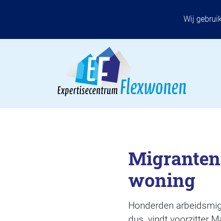
Wij gebrui
Migranten 
woning
Honderden arbeidsmigr
dus, vindt voorzitter