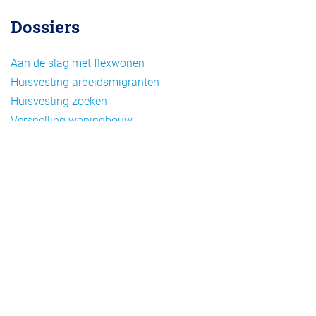
Dossiers
Aan de slag met flexwonen
Huisvesting arbeidsmigranten
Huisvesting zoeken
Versnelling woningbouw
Woonvormen bij flexwonen
Onderwerpen
Arbeidsmigratie
Beheer
Beleid
Doelgroepen flexwonen
Draagvlak en communicatie
Facts en figures