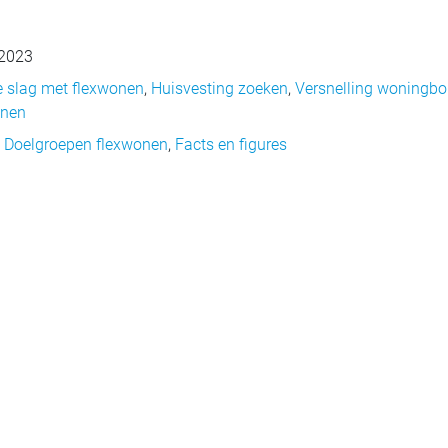
 2023
 slag met flexwonen
,
Huisvesting zoeken
,
Versnelling woningb
onen
,
Doelgroepen flexwonen
,
Facts en figures