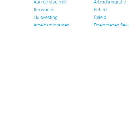
Aan de slag met
Arbeidsmigratie
flexwonen
Beheer
Huisvesting
Beleid
arbeidsmigranten
Doelgroepen fle
Huisvesting zoeken
Draagvlak en
Versnelling woningbouw
communicatie
Woonvormen bij
Facts en figures
flexwonen
Financiering en
exploitatie
Gemengd wonen
Handhaving
Normering en
certificering
Taal en participat
Verplaatsbare w
Vluchtelingen
Wetten en regels