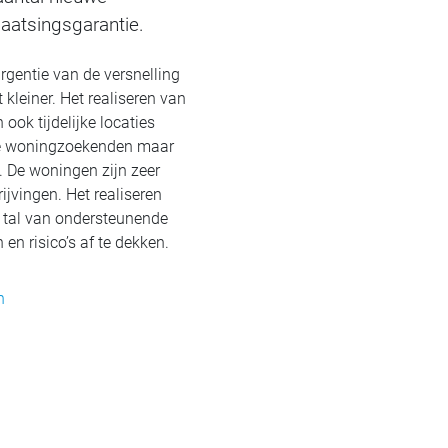
aatsingsgarantie.
gentie van de versnelling
leiner. Het realiseren van
ok tijdelijke locaties
lle woningzoekenden maar
 De woningen zijn zeer
jvingen. Het realiseren
k tal van ondersteunende
n risico’s af te dekken.
n