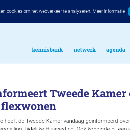
ken cookies om het webverkeer te analyseren.
Meer informatie
kennisbank
netwerk
agenda
informeert Tweede Kamer 
 flexwonen
ge heeft de Tweede Kamer vandaag geïnformeerd over
nelling Tijdelijke Huisvesting. Ook kondigde hij een 