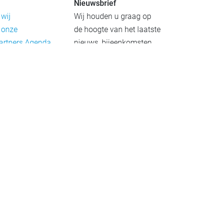
Nieuwsbrief
 wij
Wij houden u graag op
 onze
de hoogte van het laatste
artners
Agenda
nieuws, bijeenkomsten
rief
en publicaties. De
eleid
nieuwsbrief verschijnt 4-
beleid
6 keer per jaar.
mer
Aanmelden
Praktijkvoorbeelden
Meld uw project aan
Netwerkgids
Overzicht van