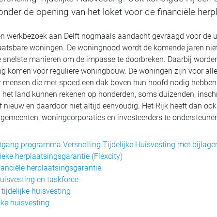
der de opening van het loket voor de financiële herpl
een werkbezoek aan Delft nogmaals aandacht gevraagd voor de ur
laatsbare woningen. De woningnood wordt de komende jaren niet k
 snelste manieren om de impasse te doorbreken. Daarbij worden o
ing komen voor reguliere woningbouw. De woningen zijn voor a
r mensen die met spoed een dak boven hun hoofd nodig hebben.
l het land kunnen rekenen op honderden, soms duizenden, inschri
ef nieuw en daardoor niet altijd eenvoudig. Het Rijk heeft dan oo
meenten, woningcorporaties en investeerders te ondersteunen e
tgang programma Versnelling Tijdelijke Huisvesting met bijlage
sieke herplaatsingsgarantie (Flexcity)
nanciële herplaatsingsgarantie
huisvesting en taskforce
 tijdelijke huisvesting
ijke huisvesting