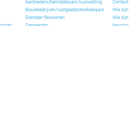
Aanbieders/bemiddelaars huisvesting
Contact
Bouwbedrijven/vastgoedontwikkelaars
Wie zijn
Diensten flexwonen
Wie zijn
xwonen
Gemeenten
kennisp
Informatiepunten EU-
Nieuwsb
arbeidsmigranten
Cookieb
Installaties, inrichting en inventaris
Privacy
Juridische dienstverlening
Disclai
Keurmerken en certificering
Landelijke spelers
Nieuwe woonconcepten
Slim (in)bouwen
Taal en participatie
ie
Uitzendbureaus
oningen
Verplaatsbare woningen
Woningbeheerders
Woningcorporaties