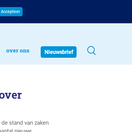
Accepteer
over ons
Nieuwsbrief
over
 de stand van zaken
aantal nieuwe