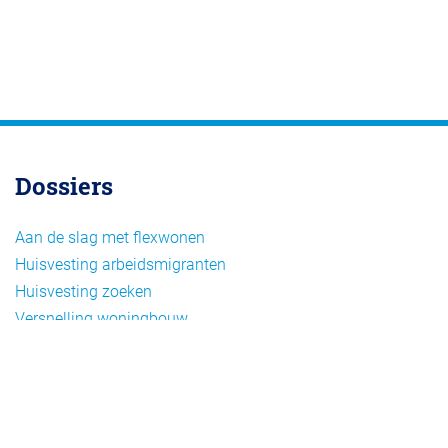
Dossiers
Aan de slag met flexwonen
Huisvesting arbeidsmigranten
Huisvesting zoeken
Versnelling woningbouw
Woonvormen bij flexwonen
Onderwerpen
Arbeidsmigratie