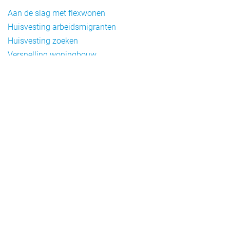
Aan de slag met flexwonen
Huisvesting arbeidsmigranten
Huisvesting zoeken
Versnelling woningbouw
Woonvormen bij flexwonen
Onderwerpen
Arbeidsmigratie
Beheer
Beleid
Doelgroepen flexwonen
Draagvlak en communicatie
Facts en figures
Financiering en exploitatie
Gemengd wonen
Handhaving