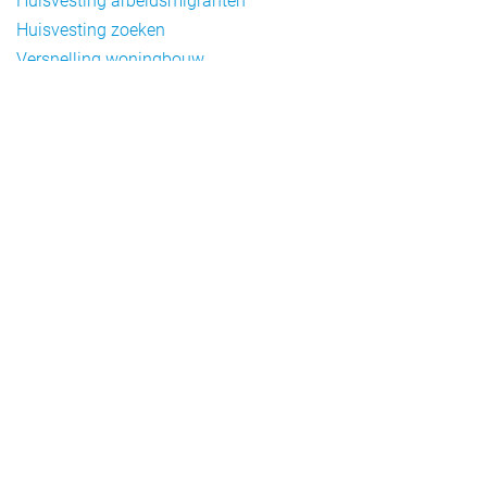
Huisvesting arbeidsmigranten
Huisvesting zoeken
Versnelling woningbouw
Woonvormen bij flexwonen
Onderwerpen
Arbeidsmigratie
Beheer
Beleid
Doelgroepen flexwonen
Draagvlak en communicatie
Facts en figures
Financiering en exploitatie
Gemengd wonen
Handhaving
Normering en certificering
Taal en participatie