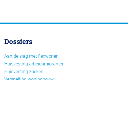
Dossiers
Aan de slag met flexwonen
Huisvesting arbeidsmigranten
Huisvesting zoeken
Versnelling woningbouw
Woonvormen bij flexwonen
Onderwerpen
Arbeidsmigratie
Beheer