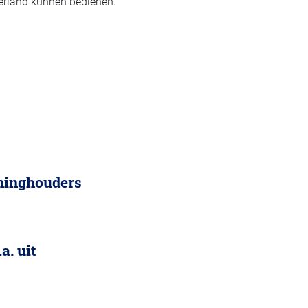
erland kunnen bedienen.
ninghouders
a. uit