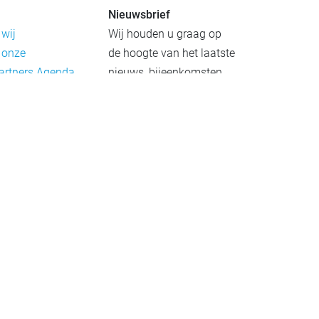
Nieuwsbrief
 wij
Wij houden u graag op
 onze
de hoogte van het laatste
artners
Agenda
nieuws, bijeenkomsten
rief
en publicaties. De
eleid
nieuwsbrief verschijnt 4-
beleid
6 keer per jaar.
mer
Aanmelden
Praktijkvoorbeelden
Meld uw project aan
Netwerkgids