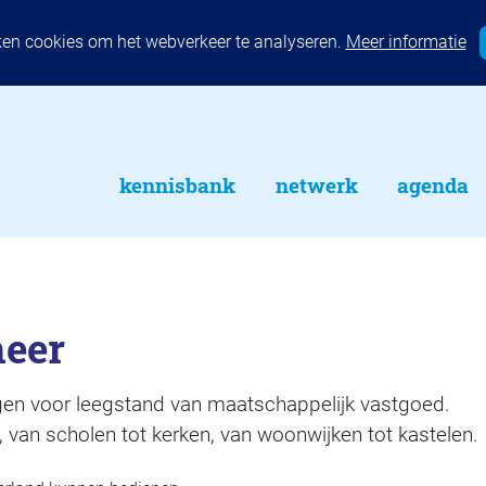
ken cookies om het webverkeer te analyseren.
Meer informatie
kennisbank
netwerk
agenda
heer
en voor leegstand van maatschappelijk vastgoed.
 van scholen tot kerken, van woonwijken tot kastelen.