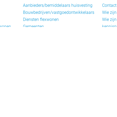
Aanbieders/bemiddelaars huisvesting
Contact
Bouwbedrijven/vastgoedontwikkelaars
Wie zijn
Diensten flexwonen
Wie zijn
xwonen
Gemeenten
kennisp
Informatiepunten EU-
Nieuwsb
arbeidsmigranten
Cookieb
Installaties, inrichting en inventaris
Privacy
Juridische dienstverlening
Disclai
Keurmerken en certificering
Landelijke spelers
Nieuwe woonconcepten
Slim (in)bouwen
Taal en participatie
ie
Uitzendbureaus
oningen
Verplaatsbare woningen
Woningbeheerders