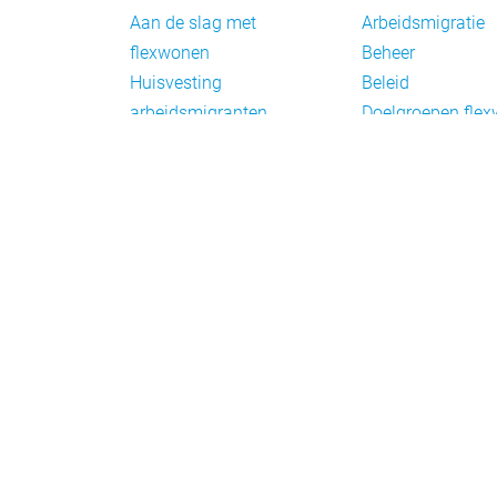
Aan de slag met
Arbeidsmigratie
flexwonen
Beheer
Huisvesting
Beleid
arbeidsmigranten
Doelgroepen fle
Huisvesting zoeken
Draagvlak en
Versnelling woningbouw
communicatie
Woonvormen bij
Facts en figures
flexwonen
Financiering en
exploitatie
Gemengd wonen
Handhaving
Normering en
certificering
Taal en participat
Verplaatsbare w
Vluchtelingen