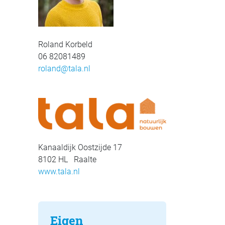
Roland Korbeld
06 82081489
roland@tala.nl
Kanaaldijk Oostzijde 17
8102 HL Raalte
www.tala.nl
Eigen