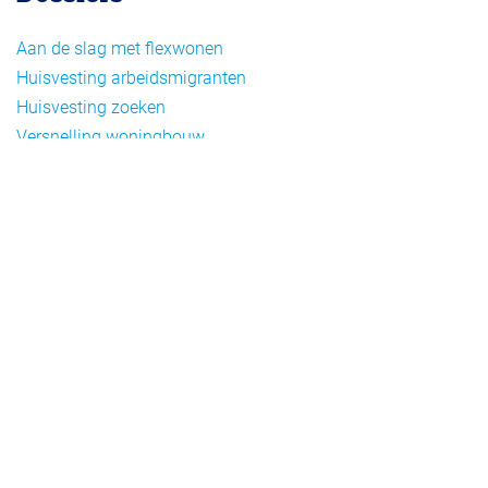
Aan de slag met flexwonen
Huisvesting arbeidsmigranten
Huisvesting zoeken
Versnelling woningbouw
Woonvormen bij flexwonen
Onderwerpen
Arbeidsmigratie
Beheer
Beleid
Doelgroepen flexwonen
Draagvlak en communicatie
Facts en figures
Financiering en exploitatie
Gemengd wonen