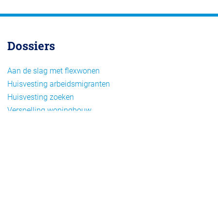
Dossiers
Aan de slag met flexwonen
Huisvesting arbeidsmigranten
Huisvesting zoeken
Versnelling woningbouw
Woonvormen bij flexwonen
Onderwerpen
Arbeidsmigratie
Beheer
Beleid
Doelgroepen flexwonen