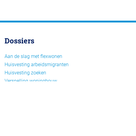
Dossiers
Aan de slag met flexwonen
Huisvesting arbeidsmigranten
Huisvesting zoeken
Versnelling woningbouw
Woonvormen bij flexwonen
Onderwerpen
Arbeidsmigratie
Beheer
Beleid