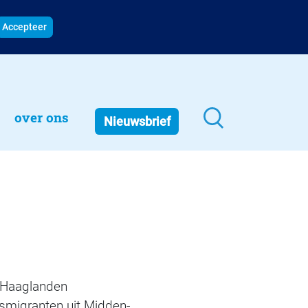
Accepteer
over ons
Nieuwsbrief
t Haaglanden
smigranten uit Midden-