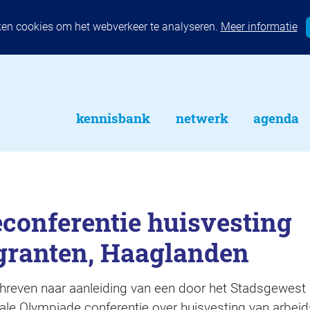
ken cookies om het webverkeer te analyseren.
Meer informatie
kennisbank
netwerk
agenda
conferentie huisvesting
granten, Haaglanden
schreven naar aanleiding van een door het Stadsgewes
ale Olympiade conferentie over huisvesting van arbeid