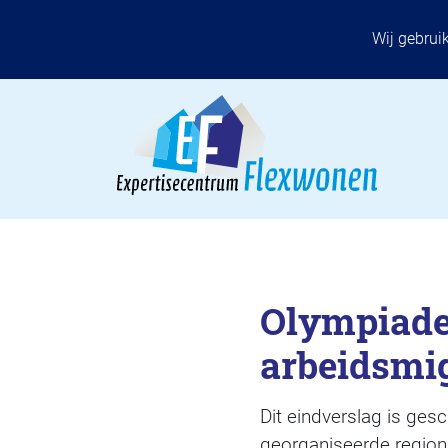
Wij gebrui
Olympiade
arbeidsmi
Dit eindverslag is ge
georganiseerde region