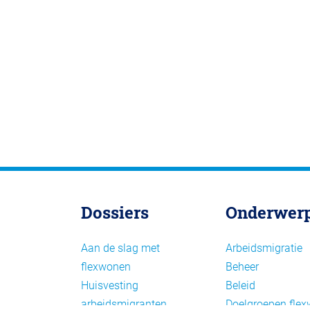
Dossiers
Onderwer
Aan de slag met
Arbeidsmigratie
flexwonen
Beheer
Huisvesting
Beleid
arbeidsmigranten
Doelgroepen fle