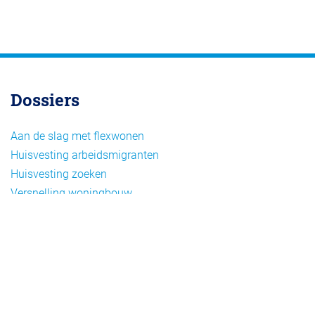
Dossiers
Aan de slag met flexwonen
Huisvesting arbeidsmigranten
Huisvesting zoeken
Versnelling woningbouw
Woonvormen bij flexwonen
Onderwerpen
Arbeidsmigratie
Beheer