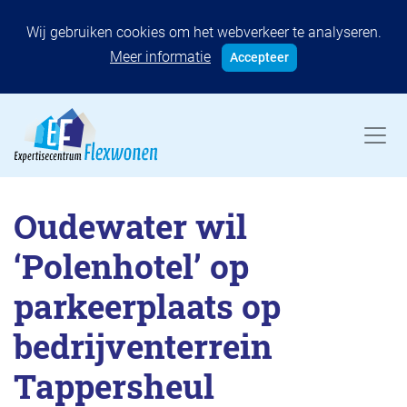
Wij gebruiken cookies om het webverkeer te analyseren.
Meer informatie
Accepteer
Oudewater wil
‘Polenhotel’ op
parkeerplaats op
bedrijventerrein
Tappersheul