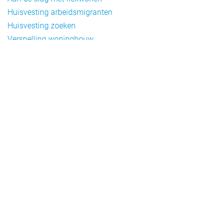
Huisvesting arbeidsmigranten
Huisvesting zoeken
Versnelling woningbouw
Woonvormen bij flexwonen
Onderwerpen
Arbeidsmigratie
Beheer
Beleid
Doelgroepen flexwonen
Draagvlak en communicatie
Facts en figures
Financiering en exploitatie
Gemengd wonen
Handhaving
Normering en certificering