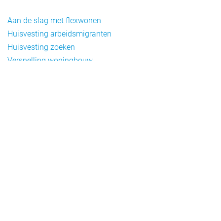
Aan de slag met flexwonen
Huisvesting arbeidsmigranten
Huisvesting zoeken
Versnelling woningbouw
Woonvormen bij flexwonen
Onderwerpen
Arbeidsmigratie
Beheer
Beleid
Doelgroepen flexwonen
Draagvlak en communicatie
Facts en figures
Financiering en exploitatie
Gemengd wonen