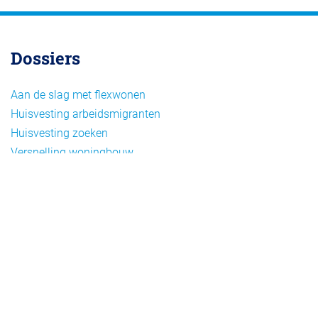
Dossiers
Aan de slag met flexwonen
Huisvesting arbeidsmigranten
Huisvesting zoeken
Versnelling woningbouw
Woonvormen bij flexwonen
Onderwerpen
Arbeidsmigratie
Beheer
Beleid
Doelgroepen flexwonen
Draagvlak en communicatie