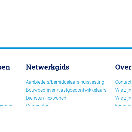
pen
Netwerkgids
Over
Aanbieders/bemiddelaars huisvesting
Contact
Bouwbedrijven/vastgoedontwikkelaars
Wie zijn
Diensten flexwonen
Wie zijn
xwonen
Gemeenten
kennisp
Informatiepunten EU-
Nieuwsb
arbeidsmigranten
Cookieb
Installaties, inrichting en inventaris
Privacy