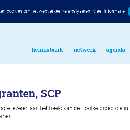
ken cookies om het webverkeer te analyseren.
Meer informatie
kennisbank
netwerk
agenda
granten, SCP
jdrage leveren aan het beeld van de Poolse groep die in
omen.