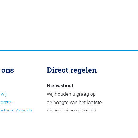
 ons
Direct regelen
Nieuwsbrief
 wij
Wij houden u graag op
 onze
de hoogte van het laatste
artners
Agenda
nieuws, bijeenkomsten
rief
en publicaties. De
eleid
nieuwsbrief verschijnt 4-
beleid
6 keer per jaar.