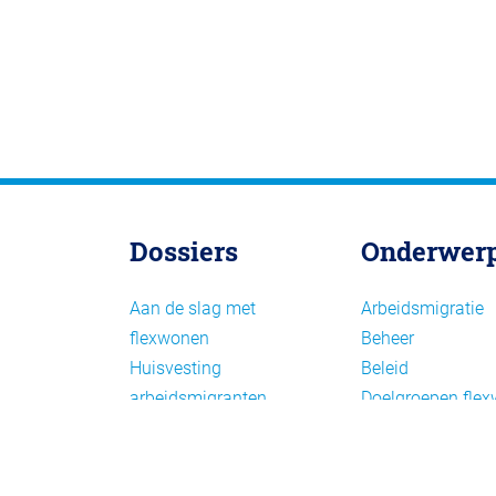
Dossiers
Onderwer
Aan de slag met
Arbeidsmigratie
flexwonen
Beheer
Huisvesting
Beleid
arbeidsmigranten
Doelgroepen fle
Huisvesting zoeken
Draagvlak en
Versnelling woningbouw
communicatie
Woonvormen bij
Facts en figures