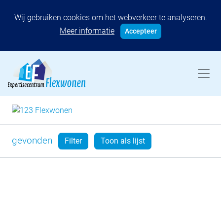
Wij gebruiken cookies om het webverkeer te analyseren.
Meer informatie
Accepteer
gevonden
Filter
Toon als lijst