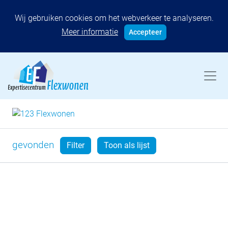
Wij gebruiken cookies om het webverkeer te analyseren.
Meer informatie
Accepteer
gevonden
Filter
Toon als lijst