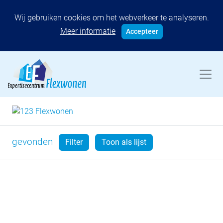
Wij gebruiken cookies om het webverkeer te analyseren.
Meer informatie
Accepteer
gevonden
Filter
Toon als lijst