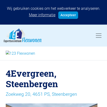
Wij gebruiken cookies om het webverkeer te analyseren.
Meer informatie
Accepteer
4Evergreen,
Steenbergen
Zoekweg 20, 4651 PS, Steenbergen