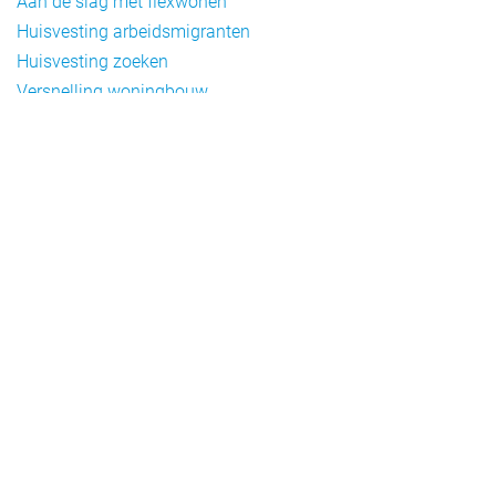
Aan de slag met flexwonen
Huisvesting arbeidsmigranten
Huisvesting zoeken
Versnelling woningbouw
Woonvormen bij flexwonen
Onderwerpen
Arbeidsmigratie
Beheer
Beleid
Doelgroepen flexwonen
Draagvlak en communicatie
Facts en figures
Financiering en exploitatie
Gemengd wonen
Handhaving
Normering en certificering