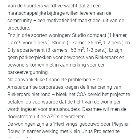
Van de huurders wordt verwacht dat zij een
maatschappelijke bijdrage willen leveren aan de
community – een motivatiebrief maakt deel uit van de
procedure.
Er zijn drie soorten woningen: Studio compact (1 kamer,
2
2
17 m
, voor 1 pers.), Studio (1 kamer, 35 m
, 1-2 pers.) en
2
City appartement (3 kamers,. 53 m
, 1-3 pers.). Er zijn
geen parkeerplekken voor bewoners van Riekerpark en
bewoners komen niet in aanmerking voor een
parkeervergunning.
Na aanvankelijke financiële problemen – de
Amsterdamse corporaties kregen de financiering van
Riekerpark niet rond – bleek het COA bereid het project te
betalen, op voorwaarde dat de helft van de woningen
wordt ingezet voor statushouders. Daarmee wil men de
doorstroom uit de AZC’s bevorderen.
De woningen zijn als ‘Flexlivings’ gebouwd door Pleijsier
Bouw, in samenwerking met Klein Units Projecten te