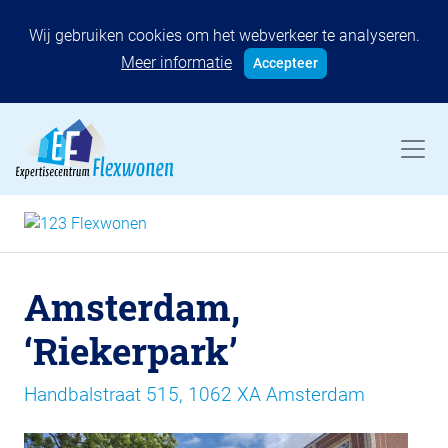
Wij gebruiken cookies om het webverkeer te analyseren.
Meer informatie
Accepteer
Amsterdam,
‘Riekerpark’
Handbalstraat 515, 1062 XA Amsterdam