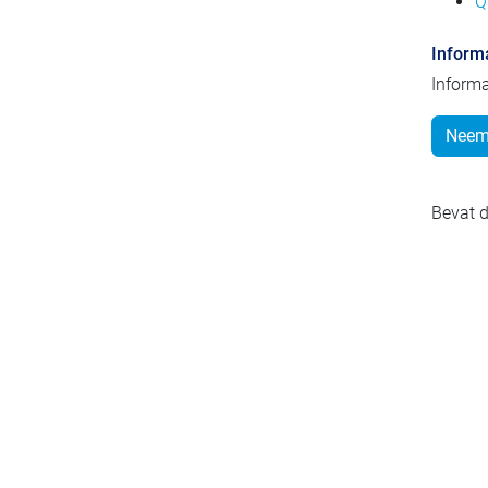
Q
Inform
Informa
Neem 
Bevat d