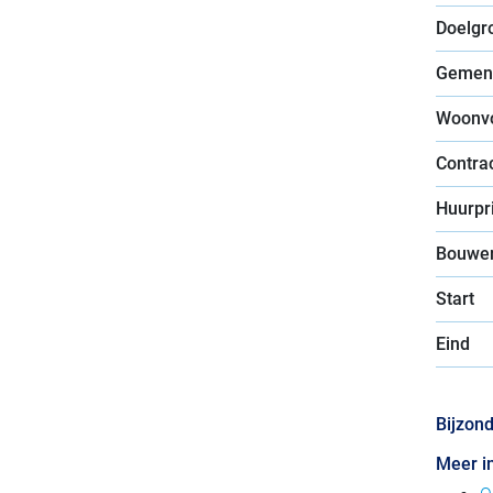
Doelgr
Gemen
Woonv
Contra
Huurpri
Bouwer
Start
Eind
Bijzon
Meer i