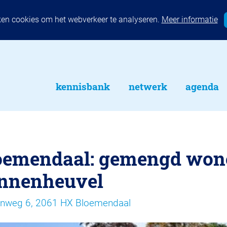
ken cookies om het webverkeer te analyseren.
Meer informatie
kennisbank
netwerk
agenda
oemendaal: gemengd won
nnenheuvel
nweg 6, 2061 HX Bloemendaal