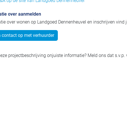
&A op de site van Landgoed Dennenheuvel
atie over aanmelden
tie over wonen op Landgoed Dennenheuvel en inschrijven vind 
contact op met verhuurder
eze projectbeschrijving onjuiste informatie? Meld ons dat s.v.p.