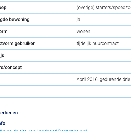
oep
(overige) starters/spoedz
gde bewoning
ja
orm
wonen
ctvorm gebruiker
tijdelijk huurcontract
js
s/concept
April 2016, gedurende drie
derheden
nfo