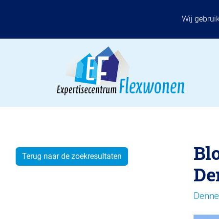
Wij gebrui
Bl
Terug naar de zoekresultaten
De
Denne