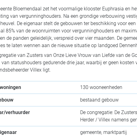
ente Bloemendaal zet het voormalige klooster Euphrasia en he
sting van vergunninghouders. Na een grondige verbouwing vest
euvel. De eigenaar stelt de gebouwen ter beschikking voor een 
al 85% van de woonruimten voor vergunninghouders en maxima
ken de panden geleidelijk, verspreid over vier maanden. De ge
ies te laten wennen aan de nieuwe situatie op landgoed Dennen
regatie van Zusters van Onze Lieve Vrouw van Liefde van de Go
van statushouders gedurende drie jaar, waarbij er geen kosten vo
ndsbeheerder Villex ligt.
 woningen
130 wooneenheden
gebouw
bestaand gebouw
ar/verhuurder
De congregatie: De Zuster
Herder / Villex namens g
eigenaar
gemeente, marktpartij