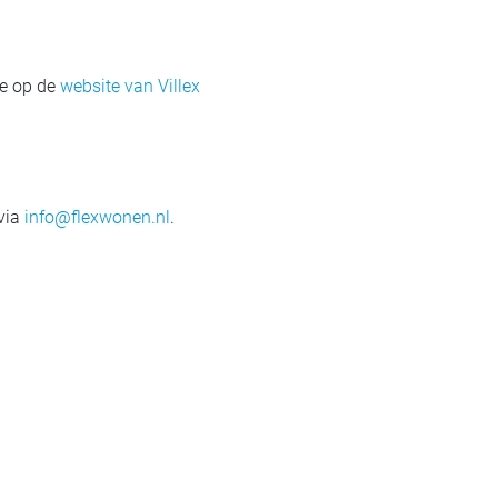
je op de
website van Villex
 via
info@flexwonen.nl
.