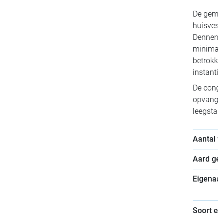
De geme
huisve
Dennenh
minima
betrok
instant
De cong
opvang 
leegsta
Aantal
Aard 
Eigena
Soort 