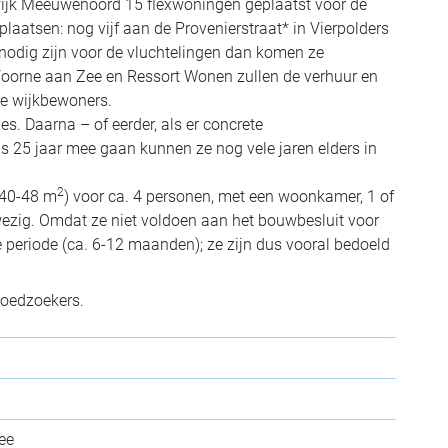
wijk Meeuwenoord 15 flexwoningen geplaatst voor de
plaatsen: nog vijf aan de Provenierstraat* in Vierpolders
r nodig zijn voor de vluchtelingen dan komen ze
Voorne aan Zee en Ressort Wonen zullen de verhuur en
de wijkbewoners.
s. Daarna – of eerder, als er concrete
25 jaar mee gaan kunnen ze nog vele jaren elders in
2
(40-48 m
) voor ca. 4 personen, met een woonkamer, 1 of
ezig. Omdat ze niet voldoen aan het bouwbesluit voor
e periode (ca. 6-12 maanden); ze zijn dus vooral bedoeld
spoedzoekers.
ee