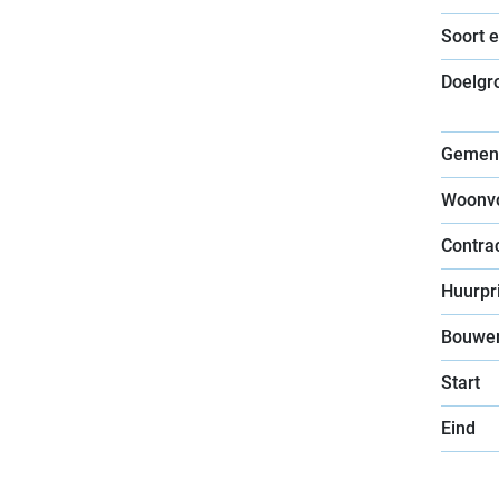
Soort 
Doelgr
Gemen
Woonv
Contra
Huurpri
Bouwer
Start
Eind