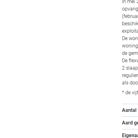
In mei 
opvang 
(februa
beschik
exploit
De woni
woning
de gem
De flex
2 slaap
regulie
als do
* de vi
Aantal
Aard 
Eigena