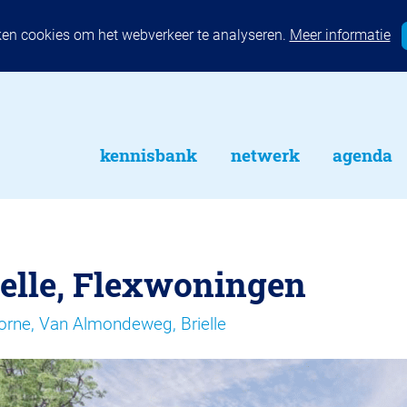
ken cookies om het webverkeer te analyseren.
Meer informatie
kennisbank
netwerk
agenda
ielle, Flexwoningen
orne, Van Almondeweg, Brielle