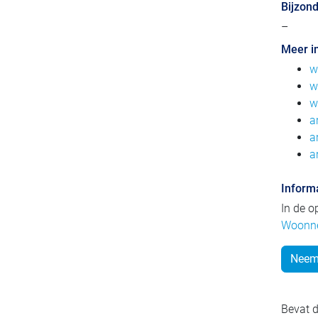
Bijzon
–
Meer i
w
w
w
a
a
a
Inform
In de 
Woonne
Neem 
Bevat d