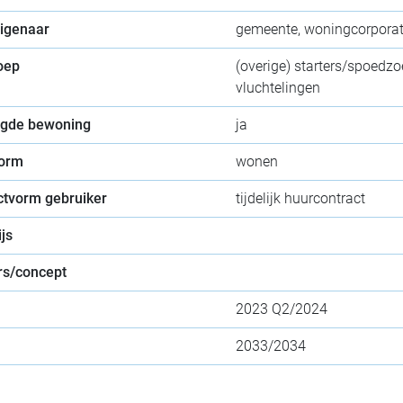
eigenaar
gemeente, woningcorporat
oep
(overige) starters/spoedz
vluchtelingen
gde bewoning
ja
orm
wonen
ctvorm gebruiker
tijdelijk huurcontract
js
s/concept
2023 Q2/2024
2033/2034