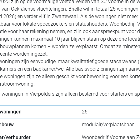
2023 zijn op de voormalige voetbalvelden van SC Voorne in de 
van Oekraïense vluchtelingen. Brielle wil in totaal 25 woningen 
ri 2026) en verder vijf in Zwartewaal. Als de woningen niet mee
baar voor lokale spoedzoekers en statushouders. Woonbedrijf 
atie voor haar rekening nemen, en zijn ook aanspreekpunt voor 
ngen kunnen maximaal 10 jaar blijven staan op deze drie locatie
bouwplannen komen – worden ze verplaatst. Omdat ze minstens 
eente worden ingezet.
woningen zijn eenvoudige, maar kwalitatief goede stacaravans 
kamers en een badkamer/wc. Alle basisvoorzieningen zijn aanw
re woningen zijn ze alleen geschikt voor bewoning voor een kort
orstroomwoning.
jf woningen in Vierpolders zijn alleen bestemd voor starters en 
 woningen
25
gebouw
modulair/verplaatsbaar
ar/verhuurder
Woonbedrijf Voorne aan Z