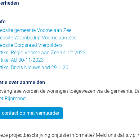
derheden
nfo
ebsite gemeente Voorne aan Zee
ebsite Woonbedrijf Voorne aan Zee
ebsite Dorpsraad Vierpolders
rtikel Regio Voorne aan Zee 14-12-2022
rtikel AD 30-11-2023
rtikel Briels Nieuwsland 29-1-26
atie over aanmelden
opvangfase worden de woningen toegewezen via de gemeente. D
t Rijnmond
.
contact op met verhuurder
eze projectbeschrijving onjuiste informatie? Meld ons dat s.v.p.