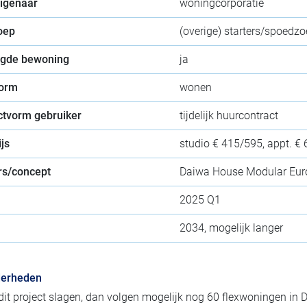
eigenaar
woningcorporatie
oep
(overige) starters/spoedz
gde bewoning
ja
orm
wonen
ctvorm gebruiker
tijdelijk huurcontract
js
studio € 415/595, appt. € 6
s/concept
Daiwa House Modular Eur
2025 Q1
2034, mogelijk langer
derheden
it project slagen, dan volgen mogelijk nog 60 flexwoningen in 