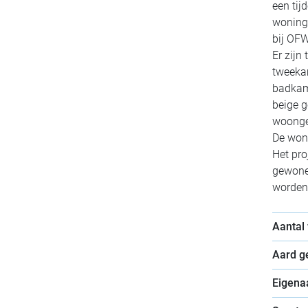
een tij
woninge
bij OFW
Er zijn
tweeka
badkame
beige g
woongeb
De won
Het pro
gewone 
worden
Aantal
Aard 
Eigena