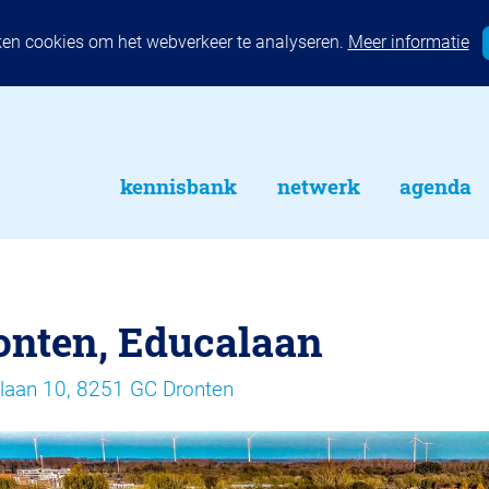
ken cookies om het webverkeer te analyseren.
Meer informatie
kennisbank
netwerk
agenda
onten, Educalaan
laan 10, 8251 GC Dronten