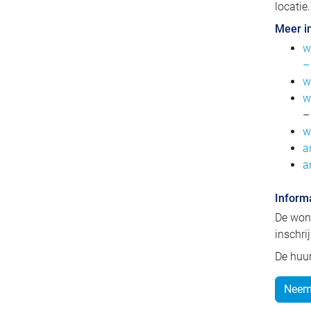
locatie.
Meer i
w
–
w
w
w
a
a
Inform
De won
inschri
De huur
Neem 