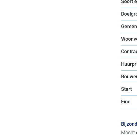
Soort 
Doelgr
Gemen
Woonv
Contra
Huurpri
Bouwer
Start
Eind
Bijzon
Mocht d