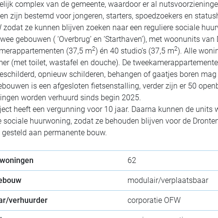
delijk complex van de gemeente, waardoor er al nutsvoorzieningen
n zijn bestemd voor jongeren, starters, spoedzoekers en statush
 zodat ze kunnen blijven zoeken naar een reguliere sociale huu
 twee gebouwen ( ‘Overbrug’ en ‘Starthaven’), met woonunits va
2
2
merappartementen (37,5 m
) én 40 studio’s (37,5 m
). Alle won
r (met toilet, wastafel en douche). De tweekamerappartemente
eschilderd, opnieuw schilderen, behangen of gaatjes boren mag ni
ouwen is een afgesloten fietsenstalling, verder zijn er 50 open
ingen worden verhuurd sinds begin 2025.
ject heeft een vergunning voor 10 jaar. Daarna kunnen de units 
sociale huurwoning, zodat ze behouden blijven voor de Dronte
 gesteld aan permanente bouw.
 woningen
62
gebouw
modulair/verplaatsbaar
ar/verhuurder
corporatie OFW