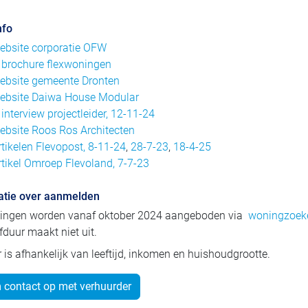
nfo
ebsite corporatie OFW
 brochure flexwoningen
ebsite gemeente Dronten
ebsite Daiwa House Modular
–
interview projectleider, 12-11-24
ebsite Roos Ros Architecten
rtikelen Flevopost, 8-11-24
,
28-7-23
,
18-4-25
rtikel Omroep Flevoland, 7-7-23
atie over aanmelden
ingen worden vanaf oktober 2024 aangeboden via
woningzoeke
jfduur maakt niet uit.
 is afhankelijk van leeftijd, inkomen en huishoudgrootte.
contact op met verhuurder