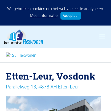
Wij gebruiken cookies om het webverkeer te analyseren.
Meer informatie
Accepteer
Etten-Leur, Vosdonk
Parallelweg 13, 4878 AH Etten-Leur