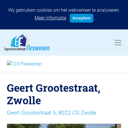
Wij gebruiken cookies om het webverkeer te analyseren.
Meer informatie
Accepteer
Geert Grootestraat,
Zwolle
Geert Grootestraat 5, 8022 CG Zwolle