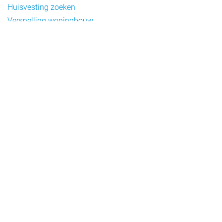
Huisvesting zoeken
Versnelling woningbouw
Woonvormen bij flexwonen
Onderwerpen
Arbeidsmigratie
Beheer
Beleid
Doelgroepen flexwonen
Draagvlak en communicatie
Facts en figures
Financiering en exploitatie
Gemengd wonen
Handhaving
Normering en certificering
Taal en participatie