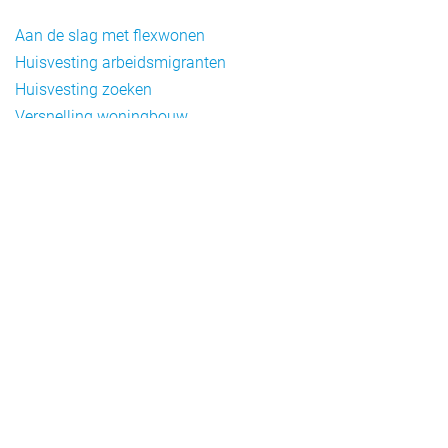
Aan de slag met flexwonen
Huisvesting arbeidsmigranten
Huisvesting zoeken
Versnelling woningbouw
Woonvormen bij flexwonen
Onderwerpen
Arbeidsmigratie
Beheer
Beleid
Doelgroepen flexwonen
Draagvlak en communicatie
Facts en figures
Financiering en exploitatie
Gemengd wonen