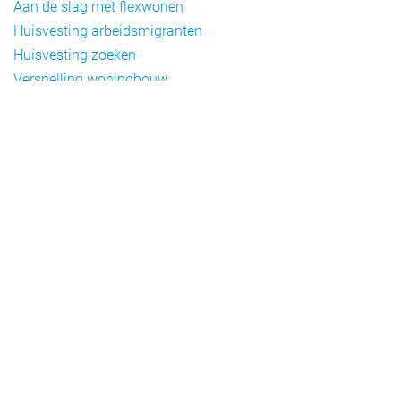
Aan de slag met flexwonen
Huisvesting arbeidsmigranten
Huisvesting zoeken
Versnelling woningbouw
Woonvormen bij flexwonen
Onderwerpen
Arbeidsmigratie
Beheer
Beleid
Doelgroepen flexwonen
Draagvlak en communicatie
Facts en figures
Financiering en exploitatie
Gemengd wonen
Handhaving