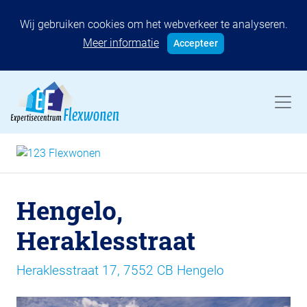
Wij gebruiken cookies om het webverkeer te analyseren.
Meer informatie
Accepteer
Hengelo,
Heraklesstraat
Heraklesstraat 17, 7552 CB Hengelo