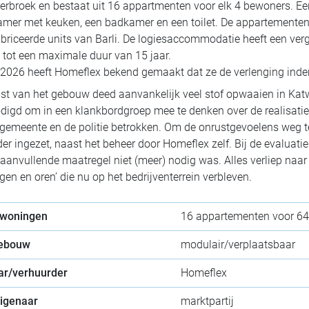
erbroek en bestaat uit 16 appartmenten voor elk 4 bewoners. 
er met keuken, een badkamer en een toilet. De appartementen zi
briceerde units van Barli. De logiesaccommodatie heeft een ver
tot een maximale duur van 15 jaar.
l 2026 heeft Homeflex bekend gemaakt dat ze de verlenging ind
st van het gebouw deed aanvankelijk veel stof opwaaien in Ka
digd om in een klankbordgroep mee te denken over de realisatie
gemeente en de politie betrokken. Om de onrustgevoelens weg te
er ingezet, naast het beheer door Homeflex zelf. Bij de evaluat
 aanvullende maatregel niet (meer) nodig was. Alles verliep naar 
ogen en oren’ die nu op het bedrijventerrein verbleven.
 woningen
16 appartementen voor 6
gebouw
modulair/verplaatsbaar
ar/verhuurder
Homeflex
eigenaar
marktpartij