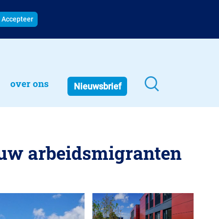
Accepteer
over ons
Nieuwsbrief
ouw arbeidsmigranten