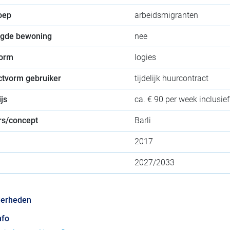
oep
arbeidsmigranten
gde bewoning
nee
orm
logies
ctvorm gebruiker
tijdelijk huurcontract
js
ca. € 90 per week inclusief
s/concept
Barli
2017
2027/2033
derheden
nfo