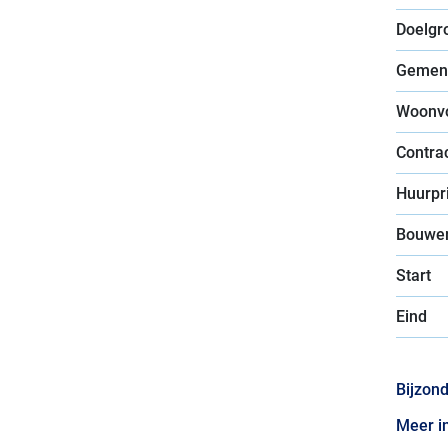
Doelgr
Gemen
Woonv
Contra
Huurpri
Bouwer
Start
Eind
Bijzon
Meer i