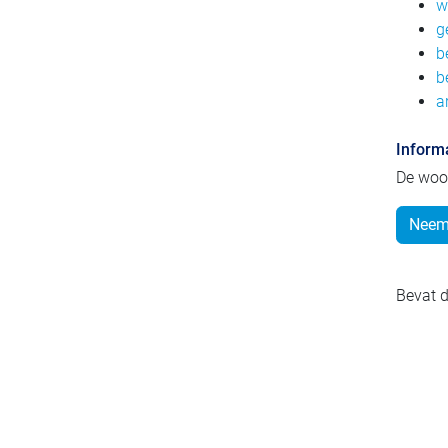
w
g
b
b
a
Inform
De woo
Neem 
Bevat d