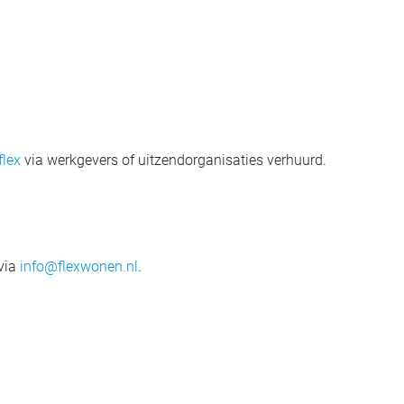
lex
via werkgevers of uitzendorganisaties verhuurd.
 via
info@flexwonen.nl
.