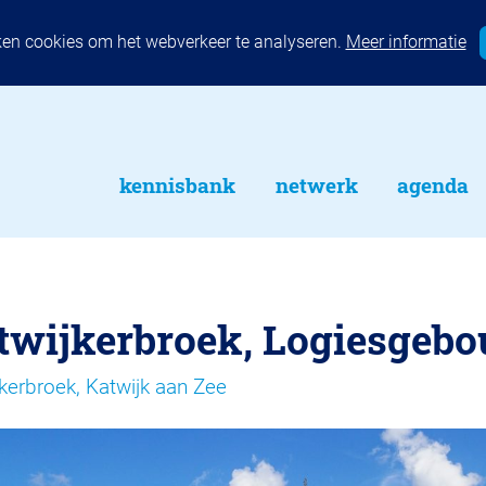
ken cookies om het webverkeer te analyseren.
Meer informatie
kennisbank
netwerk
agenda
twijkerbroek, Logiesgeb
kerbroek, Katwijk aan Zee