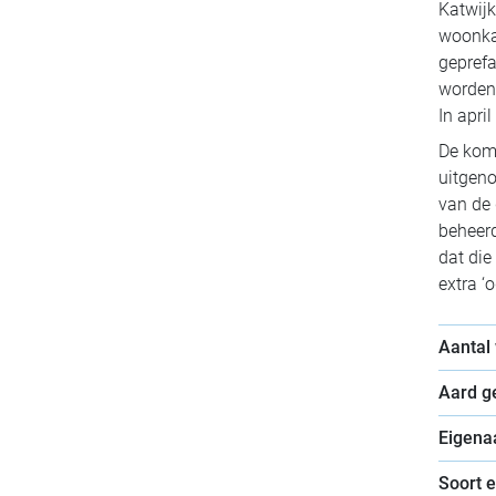
Katwijk
woonkam
geprefa
worden 
In apri
De kom
uitgeno
van de 
beheerd
dat die
extra ‘
Aantal
Aard 
Eigena
Soort 