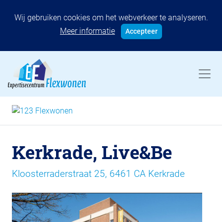
Wij gebruiken cookies om het webverkeer te analyseren.
Meer informatie
Accepteer
Kerkrade, Live&Be
Kloosterraderstraat 25, 6461 CA Kerkrade