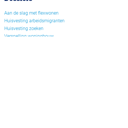
Aan de slag met flexwonen
Huisvesting arbeidsmigranten
Huisvesting zoeken
Versnelling woningbouw
Woonvormen bij flexwonen
Onderwerpen
Arbeidsmigratie
Beheer
Beleid
Doelgroepen flexwonen
Draagvlak en communicatie
Facts en figures
Financiering en exploitatie
Gemengd wonen