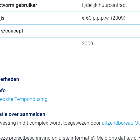
ctvorm gebruiker
tijdelijk huurcontract
js
€ 60 p.p.p.w. (2009)
s/concept
2009
derheden
nfo
ebsite Tempohousing
atie over aanmelden
vesting in dit complex wordt toegewezen door
uitzendbureau O
eze projectbeschrijving onjuiste informatie? Meld ons dat s.v.p.