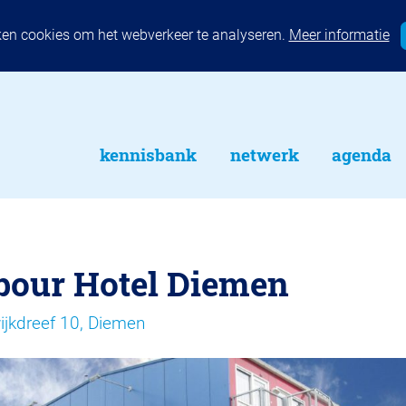
ken cookies om het webverkeer te analyseren.
Meer informatie
kennisbank
netwerk
agenda
bour Hotel Diemen
ijkdreef 10, Diemen