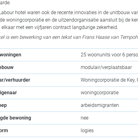
arde.
 Labour hotel waren ook de recente innovaties in de unitbouw va
de woningcorporatie en de uitzendorganisatie aansluit bij de ker
n elkaar met een vijfjaren contract langdurige zekerheid.
ikel is een bewerking van een tekst van Frans Haase van Tempo
 woningen
25 woonunits voor 6 pers
gebouw
modulair/verplaatsbaar
ar/verhuurder
Woningcorporatie de Key, 
eigenaar
woningcorporatie
oep
arbeidsmigranten
gde bewoning
nee
orm
logies