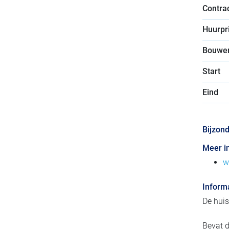
Contra
Huurpri
Bouwer
Start
Eind
Bijzon
Meer i
w
Inform
De huis
Bevat d