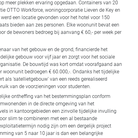
 op meer plekken ervaring opgedaan. Containers van 20
atie OTTO Workforce, woningcorporatie Lieven de Key en
werd een locatie gevonden voor het hotel voor 150
plaats bieden aan zes personen. Elke woonunit bevat een
or de bewoners bedroeg bij aanvang € 60,- per week per
naar van het gebouw en de grond, financierde het
delijke gebouw voor vijf jaar en zorgt voor het sociale
organisatie. De bouwtijd was kort omdat voorafgaand aan
r woonunit bedroegen € 60.000,-. Ondanks het tijdelijke
rt als ‘satellietgebouw’ van een reeds gerealiseerd
uik van de voorzieningen voor studenten.
lijke ontheffing van het bestemmingsplan conform
n omwonenden in de directe omgeving van het
s in kantoorgebieden een zinvolle tijdelijke invulling
 door slim te combineren met een al bestaande
exploitatietermijn nodig zijn om een dergelijk project
mming van 5 naar 10 jaar is dan een belangrijke