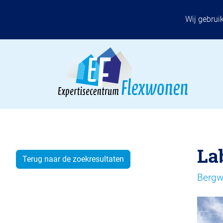
Wij gebrui
La
Terug naar de zoekresultaten
Bergw