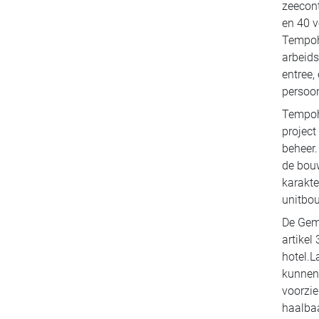
zeecont
en 40 v
Tempoho
arbeids
entree,
persoo
Tempoho
project
beheer.
de bouw
karakte
unitbo
De Gem
artikel
hotel.L
kunnen 
voorzie
haalbaa