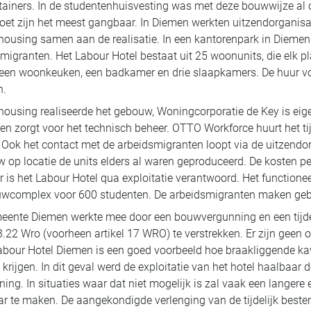
ainers. In de studentenhuisvesting was met deze bouwwijze al
oet zijn het meest gangbaar. In Diemen werkten uitzendorganis
using samen aan de realisatie. In een kantorenpark in Diemen 
migranten. Het Labour Hotel bestaat uit 25 woonunits, die elk 
 een woonkeuken, een badkamer en drie slaapkamers. De huur vo
n.
using realiseerde het gebouw, Woningcorporatie de Key is eige
 en zorgt voor het technisch beheer. OTTO Workforce huurt het tij
 Ook het contact met de arbeidsmigranten loopt via de uitzend
 op locatie de units elders al waren geproduceerd. De kosten pe
r is het Labour Hotel qua exploitatie verantwoord. Het functionee
uwcomplex voor 600 studenten. De arbeidsmigranten maken gebr
eente Diemen werkte mee door een bouwvergunning en een tijde
 3.22 Wro (voorheen artikel 17 WRO) te verstrekken. Er zijn gee
abour Hotel Diemen is een goed voorbeeld hoe braakliggende kavel
krijgen. In dit geval werd de exploitatie van het hotel haalbaar
ning. In situaties waar dat niet mogelijk is zal vaak een langere 
r te maken. De aangekondigde verlenging van de tijdelijk beste