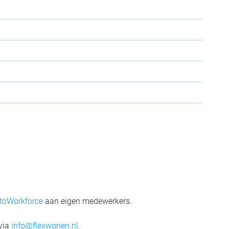
ttoWorkforce
aan eigen medewerkers.
 via
info@flexwonen.nl
.