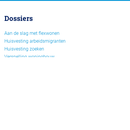
Dossiers
Aan de slag met flexwonen
Huisvesting arbeidsmigranten
Huisvesting zoeken
Versnelling woningbouw
Woonvormen bij flexwonen
Onderwerpen
Arbeidsmigratie
Beheer
Beleid
Doelgroepen flexwonen
Draagvlak en communicatie