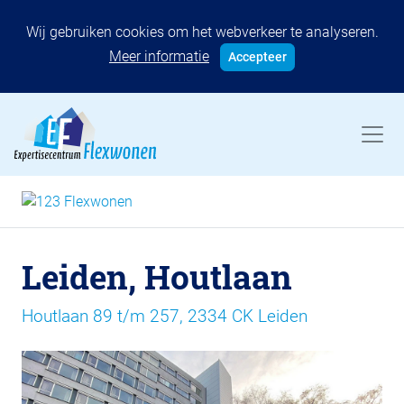
Wij gebruiken cookies om het webverkeer te analyseren.
Meer informatie
Accepteer
Leiden, Houtlaan
Houtlaan 89 t/m 257, 2334 CK Leiden