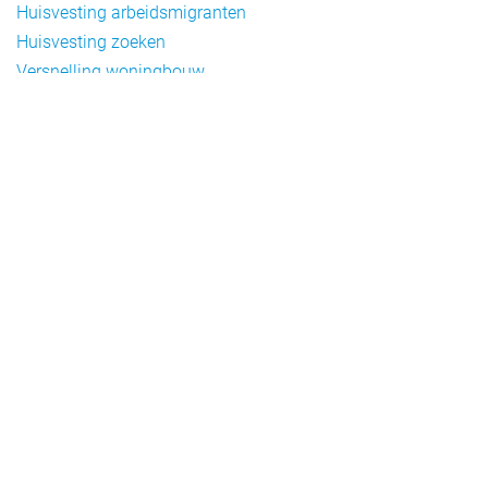
Huisvesting arbeidsmigranten
Huisvesting zoeken
Versnelling woningbouw
Woonvormen bij flexwonen
Onderwerpen
Arbeidsmigratie
Beheer
Beleid
Doelgroepen flexwonen
Draagvlak en communicatie
Facts en figures
Financiering en exploitatie
Gemengd wonen
Handhaving
Normering en certificering