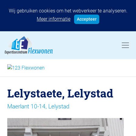
Wij gebruiken cookies om het webverkeer te analyseren.
Meer informatie
Accepteer
Lelystaete, Lelystad
Maerlant 10-14, Lelystad