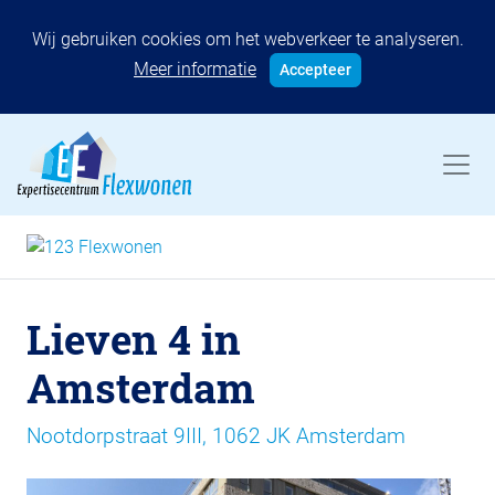
Wij gebruiken cookies om het webverkeer te analyseren.
Meer informatie
Accepteer
Lieven 4 in
Amsterdam
Nootdorpstraat 9III, 1062 JK Amsterdam