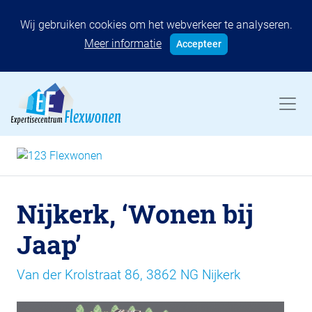
Wij gebruiken cookies om het webverkeer te analyseren.
Meer informatie
Accepteer
Nijkerk, ‘Wonen bij
Jaap’
Van der Krolstraat 86, 3862 NG Nijkerk