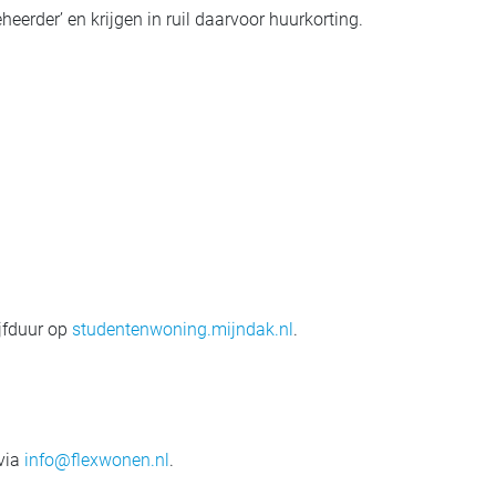
rder’ en krijgen in ruil daarvoor huurkorting.
jfduur op
studentenwoning.mijndak.nl
.
 via
info@flexwonen.nl
.