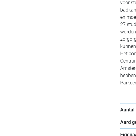
voor st
badkame
en moes
27 stud
worden
zorgorg
kunnen
Het com
Centru
Amsterd
hebben 
Parkeer
Aantal
Aard 
Eigena