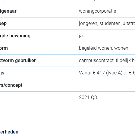
eigenaar
woningcorporatie
oep
jongeren, studenten, uitst
gde bewoning
ja
orm
begeleid wonen, wonen
ctvorm gebruiker
campuscontract, tijdelijk 
js
Vanaf € 417 (type A) of € 
s/concept
2021 Q3
derheden