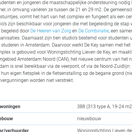
udenten en jongeren die maatschappelijke ondersteuning nodig 
r, in omvang variëren ze tussen de 21 en 29 m2. De gemeenschap
tuintjes, vormt het hart van het complex en fungeert als een ce
io’s zijn beschikbaar voor jongeren die met begeleiding de stap 
 begeleid door
De Heeren van Zorg
en
De Combinatie
, een same
anisaties. Daarnaast zijn tien studio’s bestemd voor studenten u
 studeren in Amsterdam. Daarvoor werkt De Key samen met het
plex is gebouwd voor Woningstichting Lieven de Key, en maakt 
mgebied Amsterdam Noord (CAN), het nieuwe centrum van het n
am is snel bereikbaar via de veerpont, of via de Noord-Zuidlijn
hun eigen fietsplek in de fietsenstalling op de begane grond (n
vergunningen worden niet verstrekt.
 woningen
388 (313 type A, 19-24 m2
gebouw
nieuwbouw
ar/verhuurder
Woningstichting Lieven de