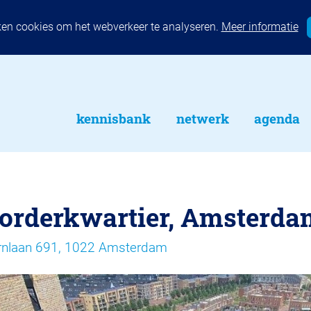
ken cookies om het webverkeer te analyseren.
Meer informatie
kennisbank
netwerk
agenda
orderkwartier, Amsterda
rnlaan 691, 1022 Amsterdam