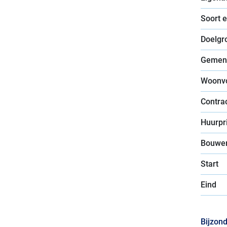
Soort 
Doelgr
Gemen
Woonv
Contra
Huurpri
Bouwer
Start
Eind
Bijzon