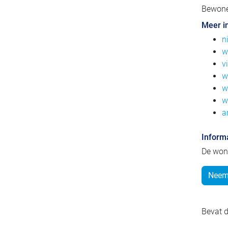
Bewoner
Meer i
n
w
v
w
w
w
a
Inform
De won
Neem 
Bevat d