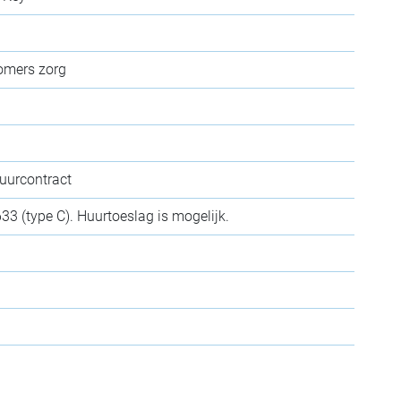
romers zorg
huurcontract
633 (type C). Huurtoeslag is mogelijk.