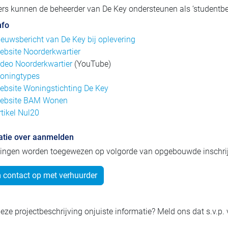
s kunnen de beheerder van De Key ondersteunen als ‘studentbehee
nfo
ieuwsbericht van De Key bij oplevering
ebsite Noorderkwartier
ideo Noorderkwartier
(YouTube)
oningtypes
ebsite Woningstichting De Key
ebsite BAM Wonen
rtikel Nul20
atie over aanmelden
ingen worden toegewezen op volgorde van opgebouwde inschri
contact op met verhuurder
eze projectbeschrijving onjuiste informatie? Meld ons dat s.v.p.