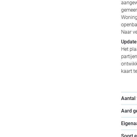
aangewe
gemeen
Woningc
openbaa
Naar ve
Update
Het pla
partije
ontwikk
kaart t
Aantal
Aard 
Eigena
Soort 