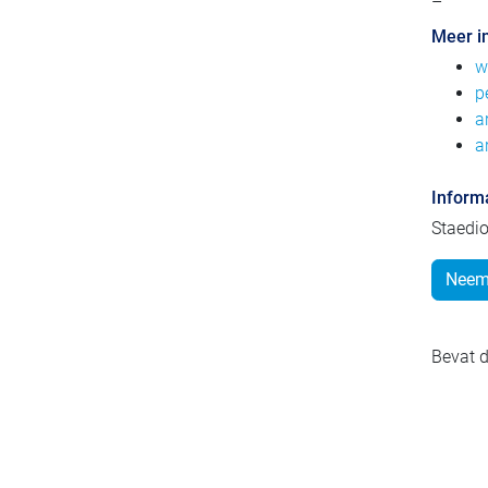
–
Meer i
w
p
a
a
Inform
Staedi
Neem 
Bevat d