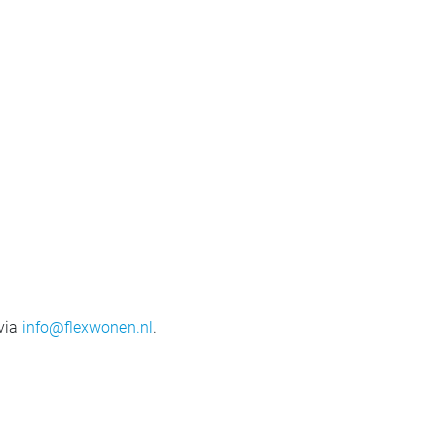
 via
info@flexwonen.nl
.