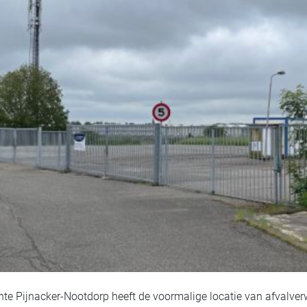
e Pijnacker-Nootdorp heeft de voormalige locatie van afvalve