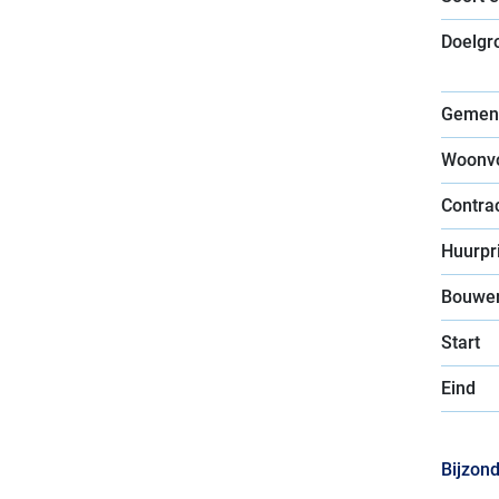
Doelgr
Gemen
Woonv
Contra
Huurpri
Bouwer
Start
Eind
Bijzon