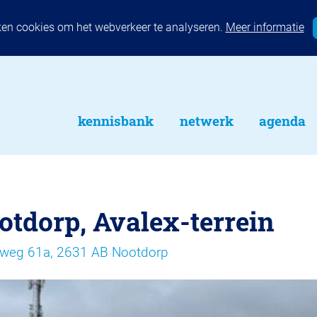
ken cookies om het webverkeer te analyseren.
Meer informatie
kennisbank
netwerk
agenda
otdorp, Avalex-terrein
weg 61a, 2631 AB Nootdorp