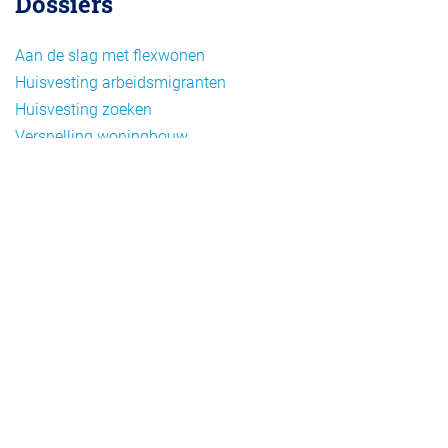
Dossiers
Aan de slag met flexwonen
Huisvesting arbeidsmigranten
Huisvesting zoeken
Versnelling woningbouw
Woonvormen bij flexwonen
Onderwerpen
Arbeidsmigratie
Beheer
Beleid
Doelgroepen flexwonen
Draagvlak en communicatie
Facts en figures
Financiering en exploitatie
Gemengd wonen