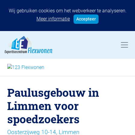
Wij gebruiken cookies om het webverkeer te analyseren.
Meer informatie
Accepteer
Paulusgebouw in
Limmen voor
spoedzoekers
Oosterzijweg 10-14, Limmen