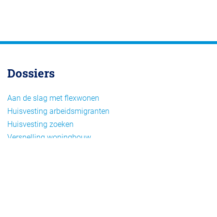
Dossiers
Aan de slag met flexwonen
Huisvesting arbeidsmigranten
Huisvesting zoeken
Versnelling woningbouw
Woonvormen bij flexwonen
Onderwerpen
Arbeidsmigratie
Beheer