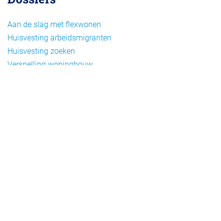
Aan de slag met flexwonen
Huisvesting arbeidsmigranten
Huisvesting zoeken
Versnelling woningbouw
Woonvormen bij flexwonen
Onderwerpen
Arbeidsmigratie
Beheer
Beleid
Doelgroepen flexwonen
Draagvlak en communicatie
Facts en figures
Financiering en exploitatie
Gemengd wonen