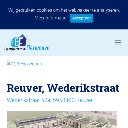
Wij gebruiken cookies om het webverkeer te analyseren.
Meer informatie
Accepteer
Reuver, Wederikstraat
Wederikstraat 50a, 5953 MC Reuver