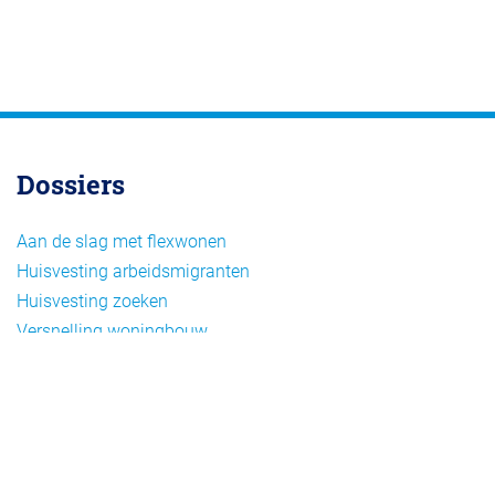
Dossiers
Aan de slag met flexwonen
Huisvesting arbeidsmigranten
Huisvesting zoeken
Versnelling woningbouw
Woonvormen bij flexwonen
Onderwerpen
Arbeidsmigratie