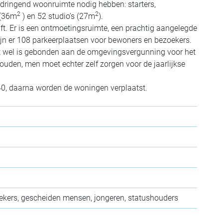
dringend woonruimte nodig hebben: starters,
2
2
 (36m
) en 52 studio’s (27m
).
ft. Er is een ontmoetingsruimte, een prachtig aangelegde
zijn er 108 parkeerplaatsen voor bewoners en bezoekers.
act wel is gebonden aan de omgevingsvergunning voor het
ehouden, men moet echter zelf zorgen voor de jaarlijkse
40, daarn
a worden de woningen verplaatst.
oekers, gescheiden mensen, jongeren, statushouders