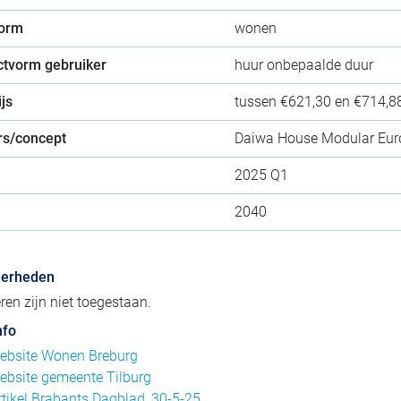
orm
wonen
ctvorm gebruiker
huur onbepaalde duur
js
tussen €621,30 en €714,88 
s/concept
Daiwa House Modular Eur
2025 Q1
2040
derheden
ren zijn niet toegestaan.
nfo
ebsite Wonen Breburg
ebsite gemeente Tilburg
rtikel Brabants Dagblad, 30-5-25