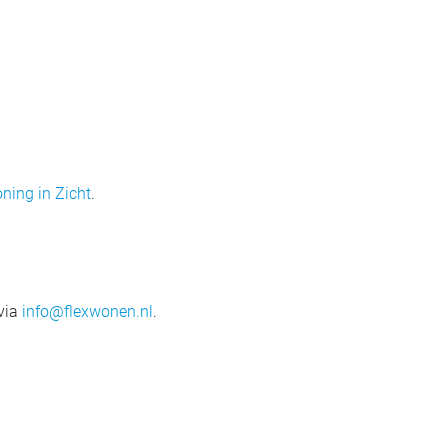
ning in Zicht
.
 via
info@flexwonen.nl
.