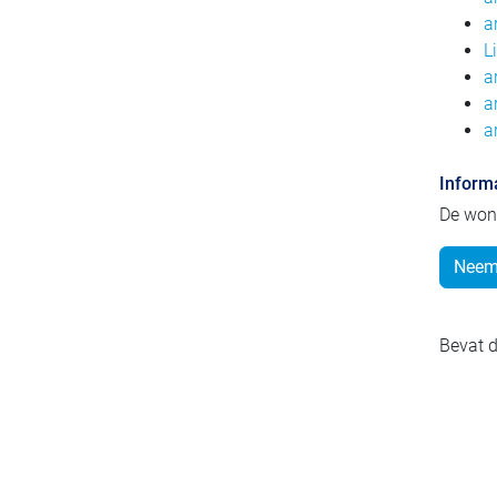
a
L
a
a
a
Inform
De won
Neem 
Bevat d