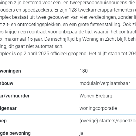
ingen zijn bestemd voor één- en tweepersoonshuishoudens die 
houders en spoedzoekers
. Er zijn 128 tweekamerappartementen
plex bestaat uit twee gebouwen van vier verdiepingen, zonder li
t zit- en ontmoetingsplekken, en een grote fietsenstalling. Ook 
s krijgen een contract voor onbepaalde tijd, waarbij het contr
: maximaal 15 jaar. De inschrijftijd bij Woning in Zicht blijft b
ing, dit gaat niet automatisch.
plex is op 2 april 2025 officieel geopend. Het blijft staan tot 20
 woningen
180
gebouw
modulair/verplaatsbaar
ar/verhuurder
Wonen Breburg
eigenaar
woningcorporatie
oep
(overige) starters/spoedz
gde bewoning
ja