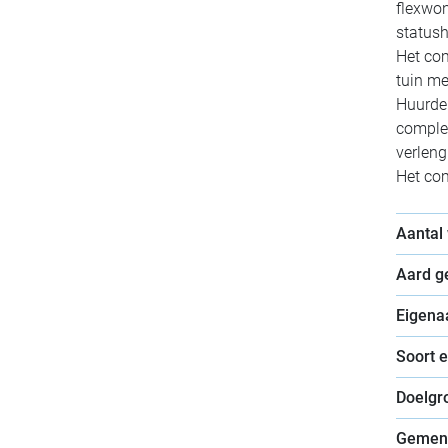
flexwon
status
Het com
tuin me
Huurder
complex
verleng
Het com
Aantal
Aard 
Eigena
Soort 
Doelgr
Gemen