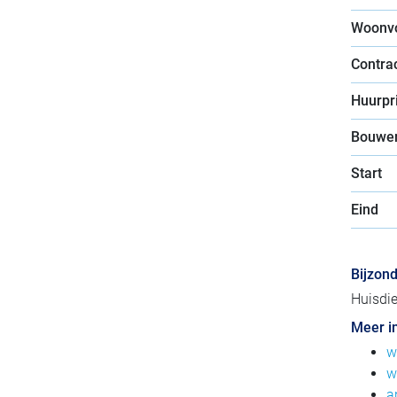
Woonv
Contra
Huurpri
Bouwer
Start
Eind
Bijzon
Huisdie
Meer i
w
w
a