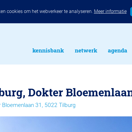
ken cookies om het webverkeer te analyseren.
Meer informatie
kennisbank
netwerk
agenda
lburg, Dokter Bloemenlaa
r Bloemenlaan 31, 5022 Tilburg