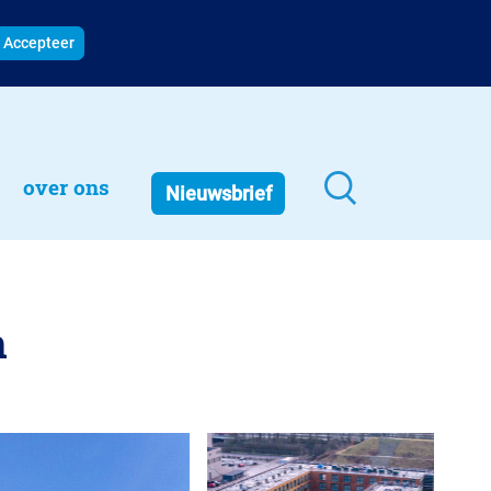
Accepteer
over ons
Nieuwsbrief
n