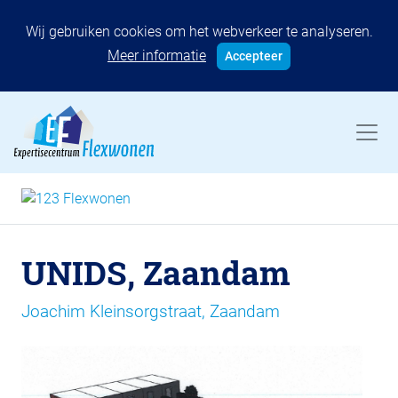
Wij gebruiken cookies om het webverkeer te analyseren.
Meer informatie
Accepteer
UNIDS, Zaandam
Joachim Kleinsorgstraat, Zaandam