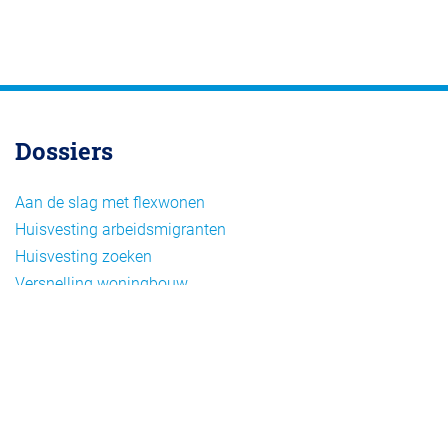
Dossiers
Aan de slag met flexwonen
Huisvesting arbeidsmigranten
Huisvesting zoeken
Versnelling woningbouw
Woonvormen bij flexwonen
Onderwerpen
Arbeidsmigratie
Beheer